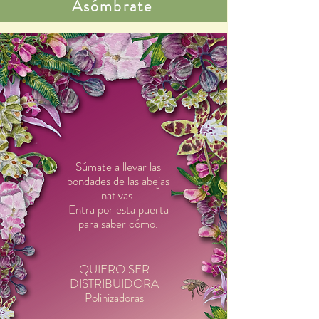
Asómbrate
Súmate a llevar las
bondades de las abejas
nativas.
Entra por esta puerta
para saber cómo.
QUIERO SER
DISTRIBUIDORA
Polinizadoras