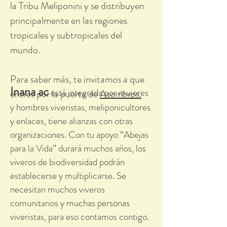
la Tribu Meliponini y se distribuyen
principalmente en las regiones
tropicales y subtropicales del
mundo.
Para saber más, te invitamos a que
Inana ac
está integrada por mujeres
entres por la puerta de
Asombros.
y hombres viveristas, meliponicultores
y enlaces, tiene alianzas con otras
organizaciones. Con tu apoyo “Abejas
para la Vida” durará muchos años, los
viveros de biodiversidad podrán
establecerse y multiplicarse. Se
necesitan muchos viveros
comunitarios y muchas personas
viveristas, para eso contamos contigo.