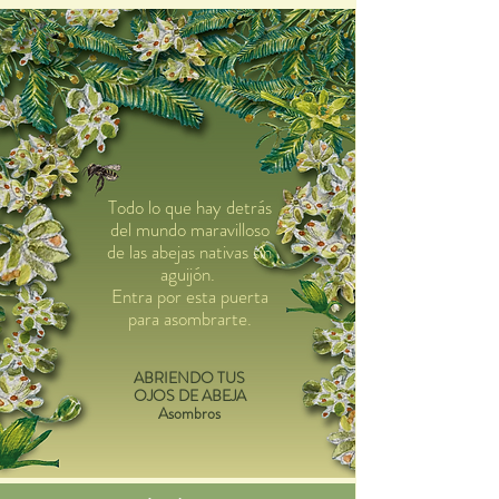
Todo lo que hay detrás
del mundo maravilloso
de las abejas nativas sin
aguijón.
Entra por esta puerta
para asombrarte.
ABRIENDO TUS
OJOS DE ABEJA
Asombros