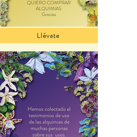
QUIERO COMPRAR
ALQUIMIAS
Gracias
Llévate
Hemos colectado el
testimonios de uso
de las alquimias de
muchas personas
sobre sus usos.