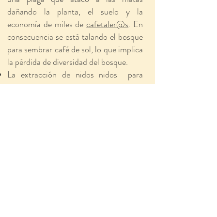
dañando la planta, el suelo y la
economía de miles de
cafetaler@s
. En
consecuencia se está talando el bosque
para sembrar café de sol, lo que implica
la pérdida de diversidad del bosque.
La extracción de nidos nidos para
comercializar, destruyendo la colmena
o vendiendo el nido en mal estado, lo
que implica la muerte de las abejas y la
pérdida de la red que éste nido tenía
con otros nidos silvestres.
¿Qué hace SOS Abejas?